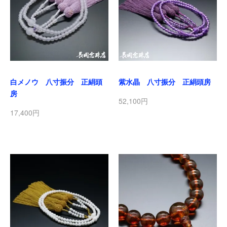
白メノウ 八寸振分 正絹頭
紫水晶 八寸振分 正絹頭房
房
52,100円
17,400円