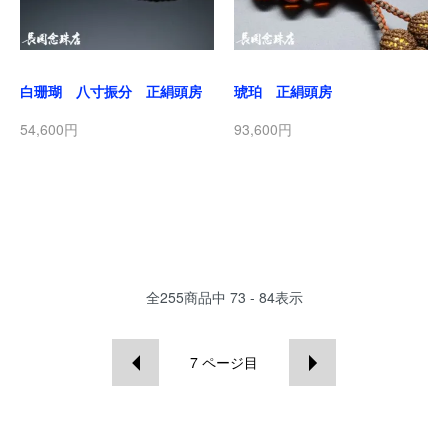
白珊瑚 八寸振分 正絹頭房
琥珀 正絹頭房
54,600円
93,600円
全
255
商品中
73 - 84
表示
7
ページ目