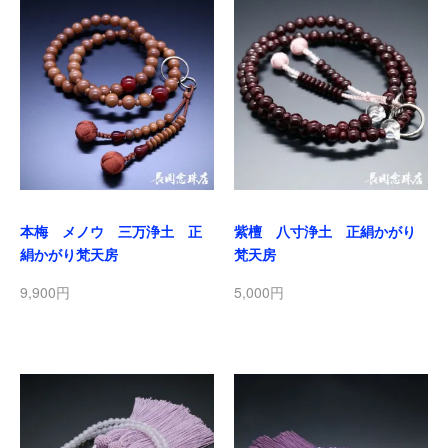
本梅 メノウ 三万浄土 正
紫檀 八寸浄土 正絹かがり
絹かがり梵天房
梵天房
9,900円
5,000円