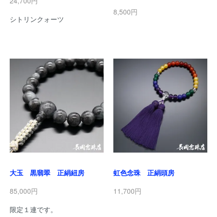
24,700円
8,500円
シトリンクォーツ
大玉 黒翡翠 正絹紐房
虹色念珠 正絹頭房
85,000円
11,700円
限定１連です。