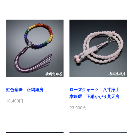
虹色念珠 正絹紐房
ローズクォーツ 八寸浄土
本銀環 正絹かがり梵天房
10,400円
23,000円