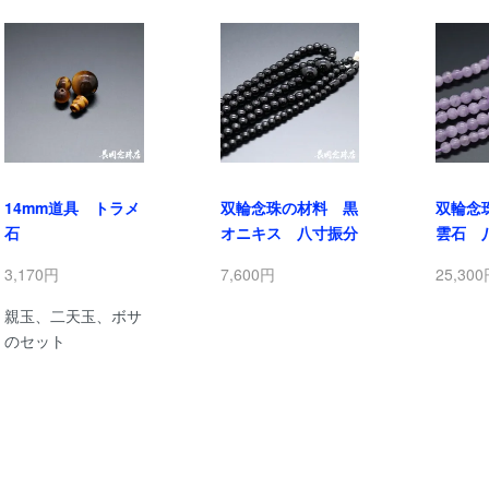
14mm道具 トラメ
双輪念珠の材料 黒
双輪念
石
オニキス 八寸振分
雲石 
3,170円
7,600円
25,30
親玉、二天玉、ボサ
のセット