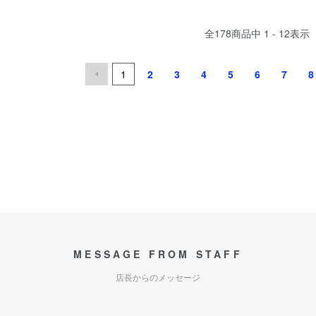
全
178
商品中
1 - 12
表示
1
2
3
4
5
6
7
8
MESSAGE FROM STAFF
店長からのメッセージ