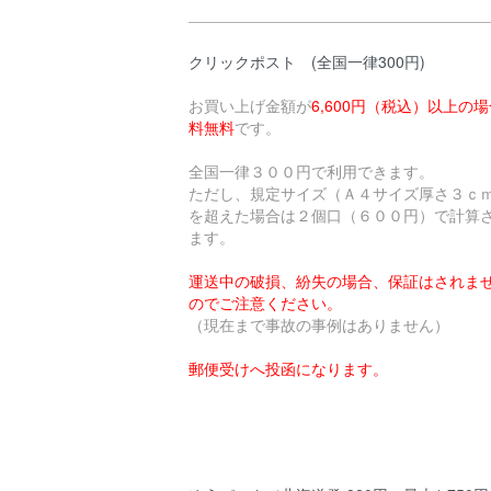
クリックポスト (全国一律300円)
お買い上げ金額が
6,600円（税込）以上の
料無料
です。
全国一律３００円で利用できます。
ただし、規定サイズ（Ａ４サイズ厚さ３ｃ
を超えた場合は２個口（６００円）で計算
ます。
運送中の破損、紛失の場合、保証はされま
のでご注意ください。
（現在まで事故の事例はありません）
郵便受けへ投函になります。