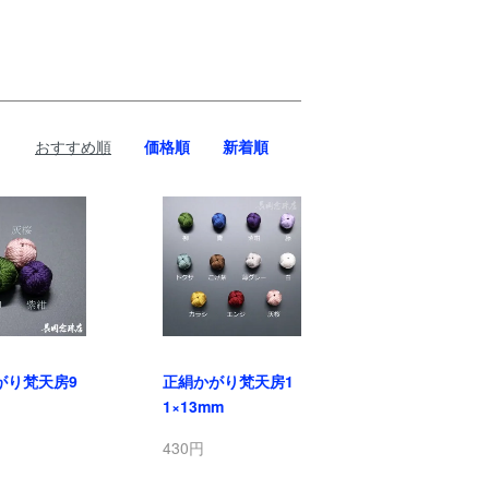
おすすめ順
価格順
新着順
がり梵天房9
正絹かがり梵天房1
1×13mm
430円