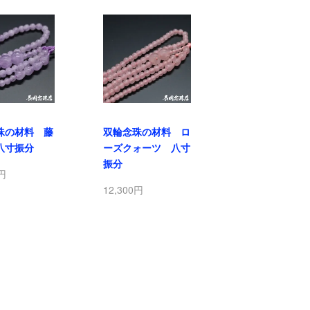
珠の材料 藤
双輪念珠の材料 ロ
八寸振分
ーズクォーツ 八寸
振分
0円
12,300円