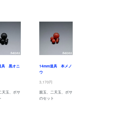
m道具 黒オニ
14mm道具 本メノ
ウ
円
3,170円
二天玉、ボサ
親玉、二天玉、ボサ
ト
のセット