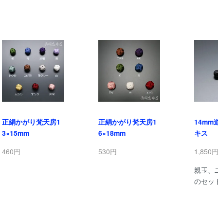
正絹かがり梵天房1
正絹かがり梵天房1
14m
3×15mm
6×18mm
キス
460円
530円
1,850
親玉、
のセッ