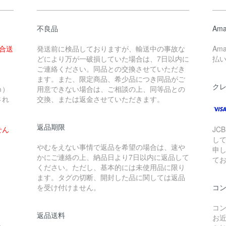
不良品
Ama
場合送
発送前に検品しておりますが、輸送中の事故な
Am
どにより万が一破損していた場合は、7日以内に
払
ご連絡ください。同品との交換させていただき
ます。また、限定商品、希少品につき同品がご
ク
ｍ）
用意できない場合は、ご相談の上、同等品との
され
交換、または返金させていただきます。
返品期限
せん
JCB
し
やむをえない事情で返品を希望の場合は、速や
申
かにご連絡の上、納品日より7日以内に返品して
て
ください。ただし、基本的には未使用品に限り
ます。タグの切断、開封した品に関しては返品
を受け付けません。
コ
コン
返品送料
お近