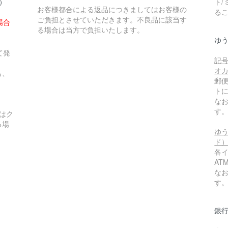
円）
ト/
お客様都合による返品につきましてはお客様の
る
ご負担とさせていただきます。不良品に該当す
場合
る場合は当方で負担いたします。
ゆ
て発
記号
オ
も、
郵
ト
な
す
はク
る場
ゆう
ド
各
A
な
。
す
銀