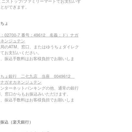
ミニストップ/ファミリーマートでお支払いす
ことができます。
うちょ
：02700-7 番号：49612 名義：ド）ナガ
カネンジュテン
便局のATM、窓口、またはゆうちょダイレク
にてお支払いください。
お、振込手数料はお客様負担でお願いしま
。
ちょ銀行 二七九店 当座 0049612
）ナガオカネンジュテン
インターネットバンキングの他、通常の銀行
TM、窓口からもお振込みいただけます。
お、振込手数料はお客様負担でお願いしま
。
行振込（楽天銀行）