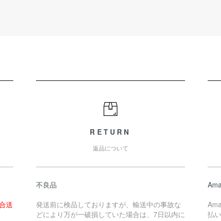
RETURN
返品について
不良品
Ama
場合送
発送前に検品しておりますが、輸送中の事故な
Am
どにより万が一破損していた場合は、7日以内に
払