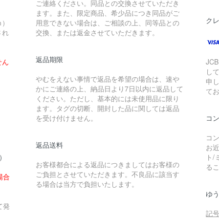
ご連絡ください。同品との交換させていただき
ます。また、限定商品、希少品につき同品がご
ク
ｍ）
用意できない場合は、ご相談の上、同等品との
され
交換、または返金させていただきます。
返品期限
せん
JCB
し
やむをえない事情で返品を希望の場合は、速や
申
かにご連絡の上、納品日より7日以内に返品して
て
ください。ただし、基本的には未使用品に限り
ます。タグの切断、開封した品に関しては返品
を受け付けません。
コ
コン
返品送料
お近
円）
ト/
お客様都合による返品につきましてはお客様の
る
ご負担とさせていただきます。不良品に該当す
場合
る場合は当方で負担いたします。
ゆ
て発
記号