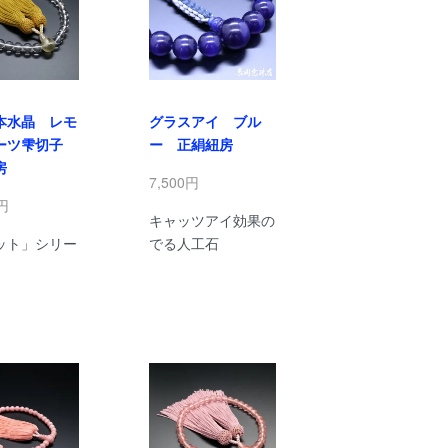
本水晶 レモ
グラスアイ ブル
ーツ雫切子
ー 正絹紐房
房
7,500円
0円
キャッツアイ効果の
ット」シリー
でる人工石