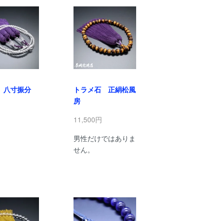
 八寸振分
トラメ石 正絹松風
房
円
11,500円
男性だけではありま
せん。