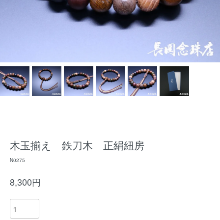
木玉揃え 鉄刀木 正絹紐房
N0275
8,300円