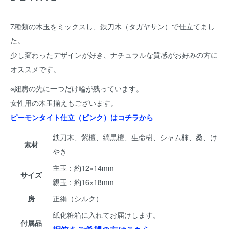
7種類の木玉をミックスし、鉄刀木（タガヤサン）で仕立てまし
た。
少し変わったデザインが好き、ナチュラルな質感がお好みの方に
オススメです。
※紐房の先に一つだけ輪が残っています。
女性用の木玉揃えもございます。
ピーモンタイト仕立（ピンク）はコチラから
鉄刀木、紫檀、縞黒檀、生命樹、シャム柿、桑、け
素材
やき
主玉：約12×14mm
サイズ
親玉：約16×18mm
房
正絹（シルク）
紙化粧箱に入れてお届けします。
付属品