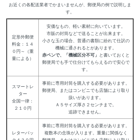
お近くの各配送業者でかまいませんが、郵便局の例で説明しま
す。
安価なもの、軽い素材に向いています。
市販の封筒などで送ることが出来ます。
定形外郵便
小さな玉の場合、普通の書類に紛れて仕訳の
料金：１４
機械に通されるとがあります。
０円～（重
赤ペンで、「機械区分不可」
と書いておくと
量による）
郵便局でも手で仕分けてもらえるので安心で
す。
事前に専用封筒を購入する必要があります。
スマートレ
郵便局、またはコンビニでも店舗により取り
ター
扱いがあります。
全国一律：
Ａ５サイズ厚さ２センチまで。
２１０円
追跡できません。
事前に専用封筒を購入する必要があります。
レターパッ
複数本の念珠が入ります。重量に関係なく
ク４３０円
郵便局、またはコンビニでも店舗により取り