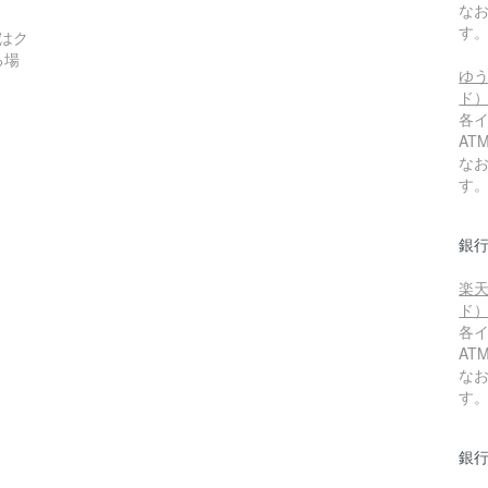
な
す
はク
る場
ゆう
ド
各
A
な
。
す
銀
楽天
ド
各
A
な
す
銀行