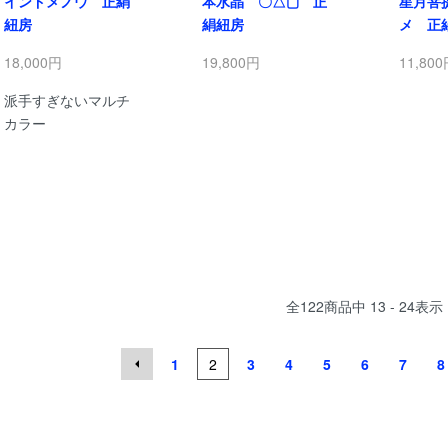
インドメノウ 正絹
本水晶 〇△▢ 正
星月菩
紐房
絹紐房
メ 正
18,000円
19,800円
11,80
派手すぎないマルチ
カラー
全
122
商品中
13 - 24
表示
1
2
3
4
5
6
7
8