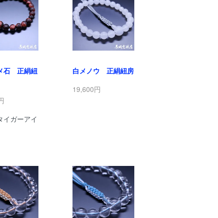
メ石 正絹紐
白メノウ 正絹紐房
19,600円
0円
タイガーアイ