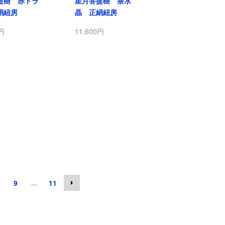
提樹 赤トラ
星月菩提樹 茶水
絹紐房
晶 正絹紐房
0円
11,600円
...
9
11