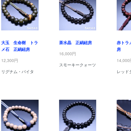
大玉 生命樹 トラ
茶水晶 正絹紐房
赤トラ
メ石 正絹紐房
房
16,000円
12,300円
14,00
スモーキークォーツ
リグナム・バイタ
レッド