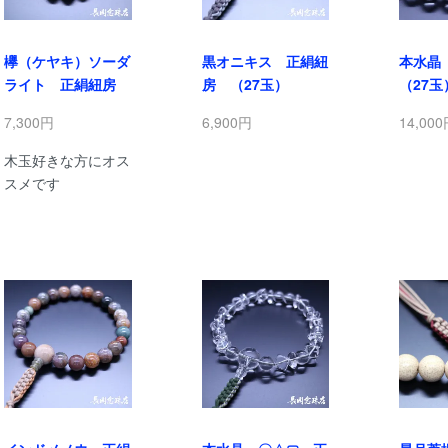
欅（ケヤキ）ソーダ
黒オニキス 正絹紐
本水晶
ライト 正絹紐房
房 （27玉）
（27玉
7,300円
6,900円
14,00
木玉好きな方にオス
スメです