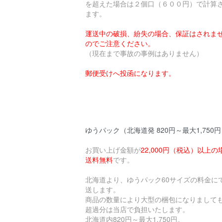
を超えた場合は２個口（６００円）で計算
ます。
運送中の破損、紛失の場合、保証はされま
のでご注意ください。
（現在まで事故の事例はありません）
郵便受けへ投函になります。
ゆうパック（北海道発 820円～最大1,750
お買い上げ金額が
22,000円（税込）以上の
送料無料
です。
北海道より、ゆうパック60サイズの料金に
送します。
商品の数量により大型の梱包になりまして
超過分は当店で負担いたします。
北海道内820円～最大1,750円。