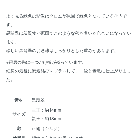
よく見る緑色の翡翠はクロムが原因で緑色となっているそうで
す、
黒翡翠は炭質物が原因でこのような落ち着いた色合いになってい
ます。
珍しい黒翡翠のお念珠はしっかりとした重みがあります。
※紐房の先に一つだけ輪が残っています。
紐房の最後に釈迦結びをプラスして、一段と素敵に仕上がりまし
た。
素材
黒翡翠
主玉：約14mm
サイズ
親玉：約18mm
房
正絹（シルク）