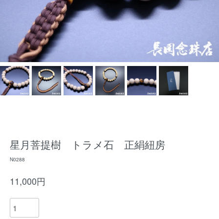
星月菩提樹 トラメ石 正絹紐房
N0288
11,000円