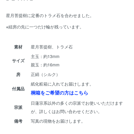
星月菩提樹に定番のトラメ石を合わせました。
※紐房の先に一つだけ輪が残っています。
素材
星月菩提樹、トラメ石
主玉：約13mm
サイズ
親玉：約16mm
房
正絹（シルク）
紙化粧箱に入れてお届けします。
付属品
桐箱をご希望の方はこちら
日蓮宗系以外の多くの宗派でお使いいただけます
宗派
が、詳しくはお問い合わせください。
備考
写真の現物をお届けします。