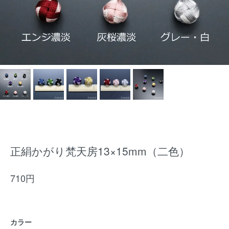
正絹かがり梵天房13×15mm（二色）
710円
カラー