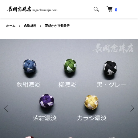
0
ホーム
念珠材料
正絹かがり梵天房