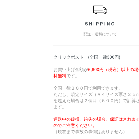
SHIPPING
配送・送料について
クリックポスト (全国一律300円)
お買い上げ金額が
6,600円（税込）以上の
料無料
です。
全国一律３００円で利用できます。
ただし、規定サイズ（Ａ４サイズ厚さ３ｃ
を超えた場合は２個口（６００円）で計算
ます。
運送中の破損、紛失の場合、保証はされま
のでご注意ください。
（現在まで事故の事例はありません）