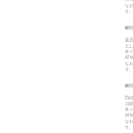
な
。
す
銀
楽天
ド
各
A
な
す
銀行
Pa
15
各
A
な
す