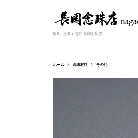
数珠（念珠）専門 長岡念珠店
ホーム
念珠材料
その他