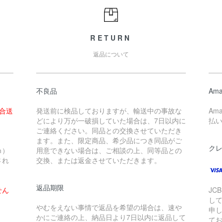
RETURN
返品について
不良品
Ama
場合送
発送前に検品しておりますが、輸送中の事故な
Am
どにより万が一破損していた場合は、7日以内に
払
ご連絡ください。同品との交換させていただき
ます。また、限定商品、希少品につき同品がご
ク
ｍ）
用意できない場合は、ご相談の上、同等品との
され
交換、または返金させていただきます。
返品期限
せん
JCB
し
やむをえない事情で返品を希望の場合は、速や
申
かにご連絡の上、納品日より7日以内に返品して
て