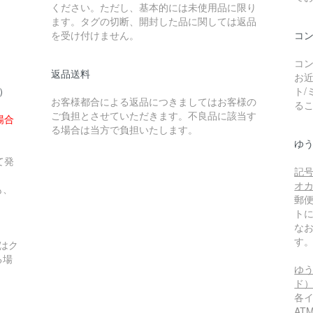
ください。ただし、基本的には未使用品に限り
ます。タグの切断、開封した品に関しては返品
を受け付けません。
コ
コン
返品送料
お近
円）
ト/
お客様都合による返品につきましてはお客様の
る
ご負担とさせていただきます。不良品に該当す
場合
る場合は当方で負担いたします。
ゆ
て発
記号
オ
も、
郵
ト
な
す
はク
る場
ゆう
ド
各
A