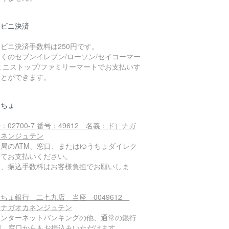
ンビニ決済
ビニ決済手数料は250円です。
くのセブンイレブン/ローソン/セイコーマー
ミニストップ/ファミリーマートでお支払いす
ことができます。
うちょ
：02700-7 番号：49612 名義：ド）ナガ
カネンジュテン
便局のATM、窓口、またはゆうちょダイレク
にてお支払いください。
お、振込手数料はお客様負担でお願いしま
。
ちょ銀行 二七九店 当座 0049612
）ナガオカネンジュテン
インターネットバンキングの他、通常の銀行
TM、窓口からもお振込みいただけます。