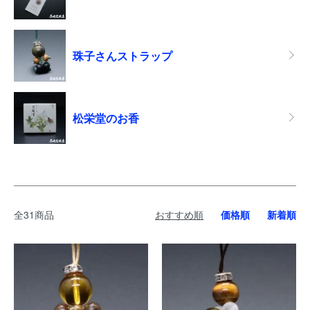
珠子さんストラップ
松栄堂のお香
全31商品
おすすめ順
価格順
新着順