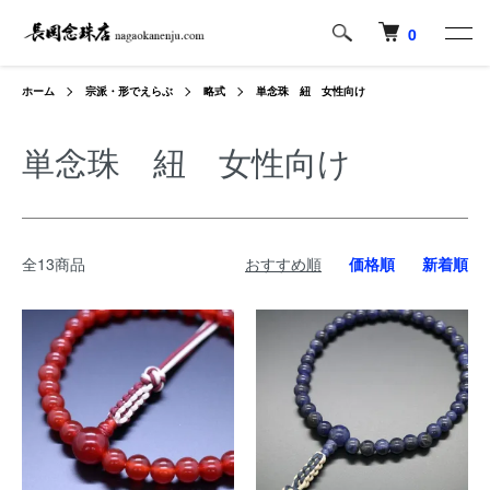
0
ホーム
宗派・形でえらぶ
略式
単念珠 紐 女性向け
単念珠 紐 女性向け
全13商品
おすすめ順
価格順
新着順