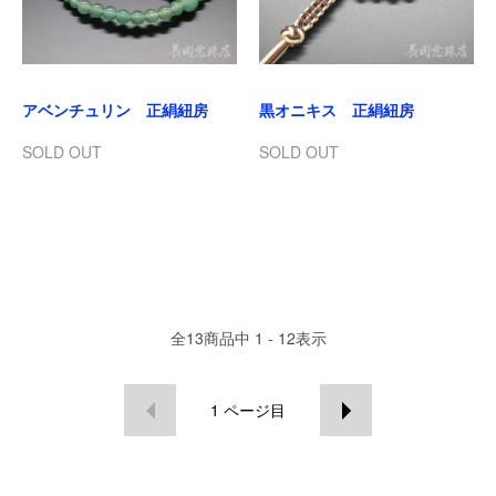
アベンチュリン 正絹紐房
黒オニキス 正絹紐房
SOLD OUT
SOLD OUT
全
13
商品中
1 - 12
表示
1
ページ目