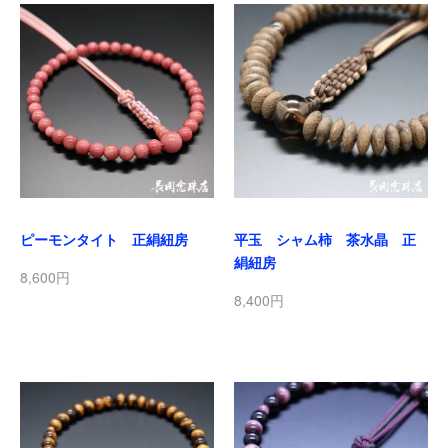
ピーモンタイト 正絹紐房
平玉 シャム柿 茶水晶 正
絹紐房
8,600円
8,400円