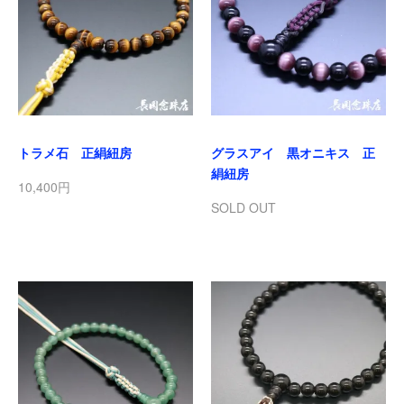
トラメ石 正絹紐房
グラスアイ 黒オニキス 正
絹紐房
10,400円
SOLD OUT