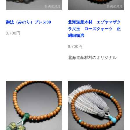
御法（みのり）ブレス39
北海道産木材 エゾヤマザク
ラ尺玉 ローズクォーツ 正
3,700円
絹細頭房
8,700円
北海道産材料のオリジナル