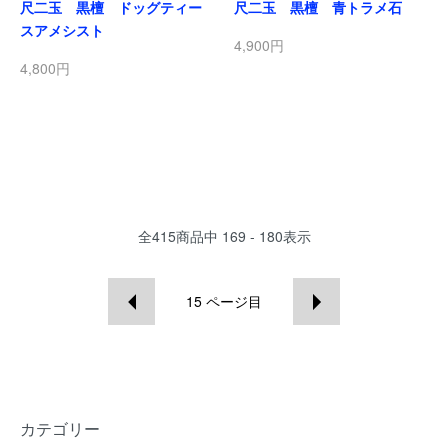
尺二玉 黒檀 ドッグティー
尺二玉 黒檀 青トラメ石
スアメシスト
4,900円
4,800円
全
415
商品中
169 - 180
表示
15
ページ目
カテゴリー