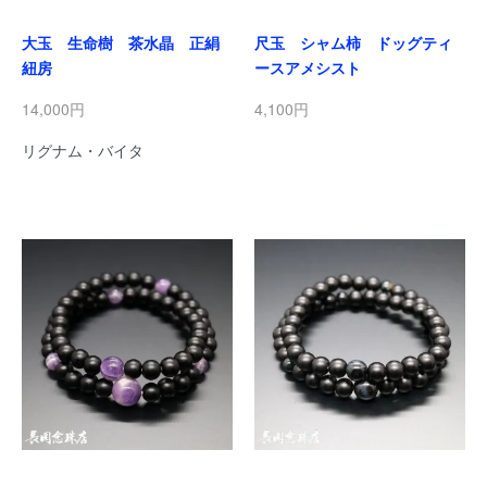
大玉 生命樹 茶水晶 正絹
尺玉 シャム柿 ドッグティ
紐房
ースアメシスト
14,000円
4,100円
リグナム・バイタ