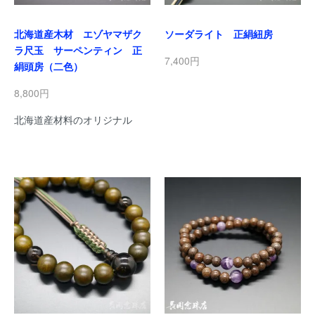
北海道産木材 エゾヤマザク
ソーダライト 正絹紐房
ラ尺玉 サーペンティン 正
7,400円
絹頭房（二色）
8,800円
北海道産材料のオリジナル