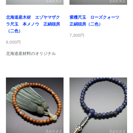
北海道産木材 エゾヤマザク
紫檀尺玉 ローズクォーツ
ラ尺玉 本メノウ 正絹頭房
正絹頭房（二色）
（二色）
7,300円
9,000円
北海道産材料のオリジナル