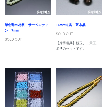
単念珠の材料 サーペンティ
16mm道具 茶水晶
ン 7mm
SOLD OUT
SOLD OUT
【片手道具】親玉、二天玉、
ボサのセットです。