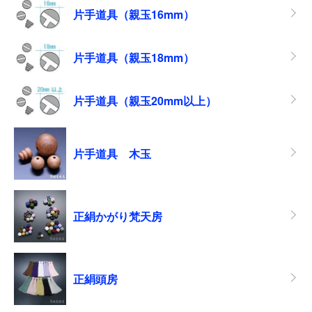
片手道具（親玉16mm）
片手道具（親玉18mm）
片手道具（親玉20mm以上）
片手道具 木玉
正絹かがり梵天房
正絹頭房