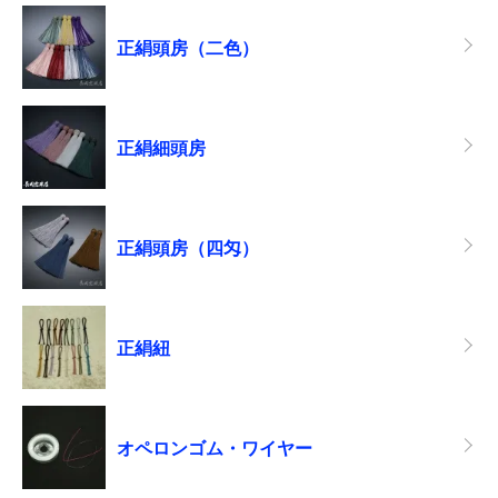
正絹頭房（二色）
正絹細頭房
正絹頭房（四匁）
正絹紐
オペロンゴム・ワイヤー